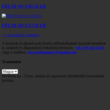
FELNI 19×1,85 D.I.D
FELNI 18×2,15 D.I.D
<< visszatérés a listához
A kerekek és alkatrészeik között előfordulhatnak használt termékek
is, áraikról és állapotukról érdeklődj telefonon:
+36 (30) 432-3543
vagy e-mailben:
mxworkhungary@gmail.com
Translation
MxWork.hu - Cross, enduro és supermoto fűzöttküllős kerekeinek
javitása