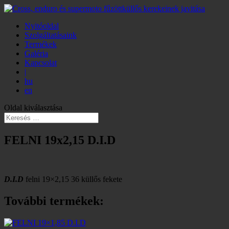
Nyitóoldal
Szolgáltatásaink
Termékek
Galéria
Kapcsolat
|
hu
en
Oldal kiválasztása
FELNI 19x2,15 D.I.D
D.I.D
felni 19×2,15 36 küllős fekete
További termékek: