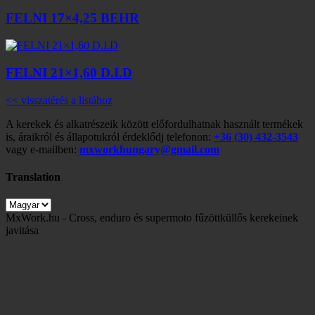
FELNI 17×4,25 BEHR
FELNI 21×1,60 D.I.D
<< visszatérés a listához
A kerekek és alkatrészeik között előfordulhatnak használt termékek
is, áraikról és állapotukról érdeklődj telefonon:
+36 (30) 432-3543
vagy e-mailben:
mxworkhungary@gmail.com
Translation
MxWork.hu - Cross, enduro és supermoto fűzöttküllős kerekeinek
javitása