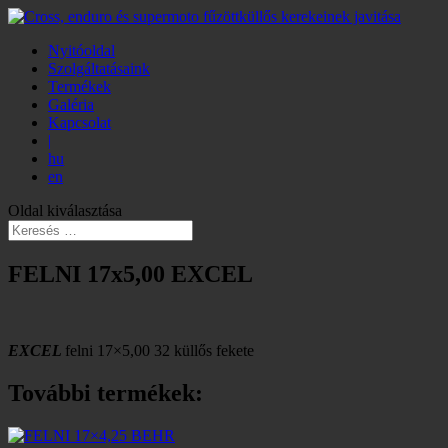
Nyitóoldal
Szolgáltatásaink
Termékek
Galéria
Kapcsolat
|
hu
en
Oldal kiválasztása
FELNI 17x5,00 EXCEL
EXCEL
felni 17×5,00 32 küllős fekete
További termékek: