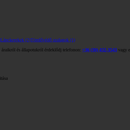
)
Lánckerekek
(2)
Tömlővédő szalagok
(1)
 áraikról és állapotukról érdeklődj telefonon:
+36 (30) 432-3543
vagy e
itása