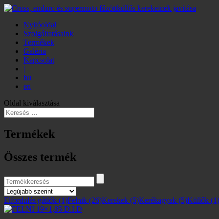
Nyitóoldal
Szolgáltatásaink
Termékek
Galéria
Kapcsolat
|
hu
en
Oldal kiválasztása
Termékek
Összes termék
Elfordulás gátlók
(1)
Felnik
(26)
Kerekek
(5)
Kerékagyak
(5)
Küllők
(1