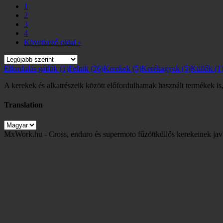
1
2
3
4
Következő oldal »
Elfordulás gátlók
(1)
Felnik
(26)
Kerekek
(5)
Kerékagyak
(5)
Küllők
(1
A kerekek és alkatrészeik között előfordulhatnak használt termékek is,
Translation
MxWork.hu - Cross, enduro és supermoto fűzöttküllős kerekeinek jav