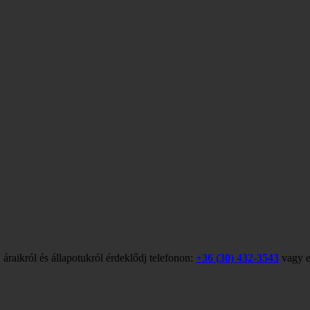
 áraikról és állapotukról érdeklődj telefonon:
+36 (30) 432-3543
vagy e