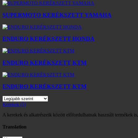
SUPERMOTO KERÉKSZETT YAMAHA
ENDURO KERÉKSZETT HONDA
ENDURO KERÉKSZETT KTM
ENDURO KERÉKSZETT KTM
Kerekek
(5)
A kerekek és alkatrészeik között előfordulhatnak használt termékek is,
Translation