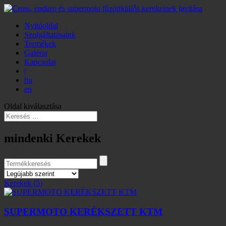
Nyitóoldal
Szolgáltatásaink
Termékek
Galéria
Kapcsolat
|
hu
en
Oldal kiválasztása
mindenki Kerekek
Kerekek
(5)
SUPERMOTO KERÉKSZETT KTM