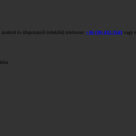
 áraikról és állapotukról érdeklődj telefonon:
+36 (30) 432-3543
vagy e
itása