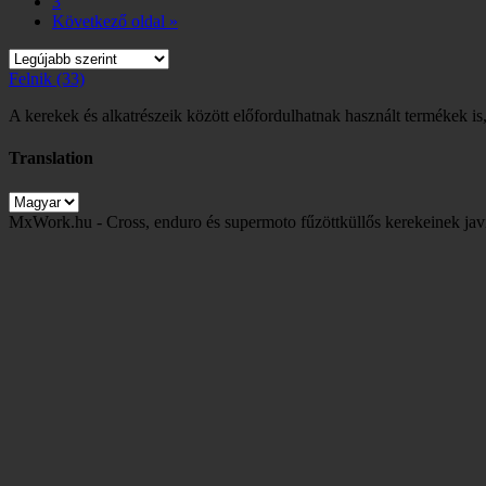
3
Következő oldal »
Felnik
(33)
A kerekek és alkatrészeik között előfordulhatnak használt termékek is,
Translation
MxWork.hu - Cross, enduro és supermoto fűzöttküllős kerekeinek jav