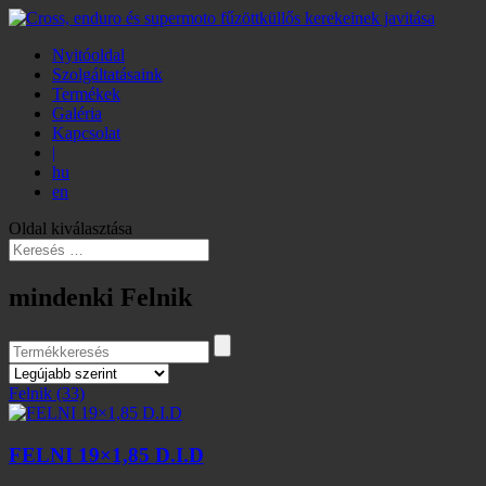
Nyitóoldal
Szolgáltatásaink
Termékek
Galéria
Kapcsolat
|
hu
en
Oldal kiválasztása
mindenki Felnik
Felnik
(33)
FELNI 19×1,85 D.I.D